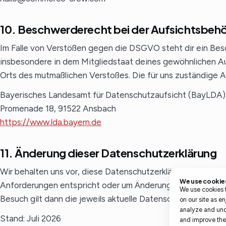
10. Beschwerderecht bei der Aufsichtsbeh
Im Falle von Verstößen gegen die DSGVO steht dir ein Bes
insbesondere in dem Mitgliedstaat deines gewöhnlichen Au
Orts des mutmaßlichen Verstoßes. Die für uns zuständige A
Bayerisches Landesamt für Datenschutzaufsicht (BayLDA)
Promenade 18, 91522 Ansbach
https://www.lda.bayern.de
11. Änderung dieser Datenschutzerklärung
Wir behalten uns vor, diese Datenschutzerklärung anzupasse
We use cookie
Anforderungen entspricht oder um Änderungen unserer Lei
We use cookies 
Besuch gilt dann die jeweils aktuelle Datenschutzerklärung.
on our site as en
analyze and und
Stand: Juli 2026
and improve the