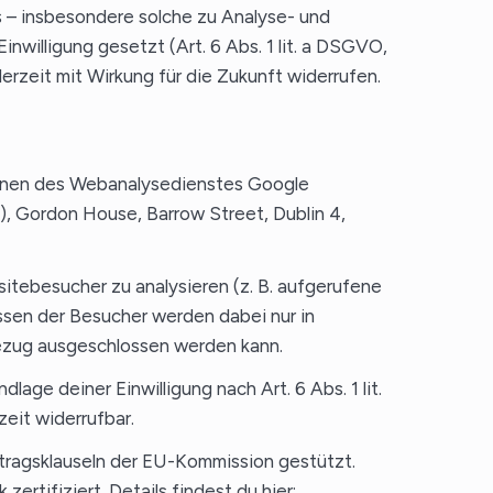
 – insbesondere solche zu Analyse- und
nwilligung gesetzt (Art. 6 Abs. 1 lit. a DSGVO,
derzeit mit Wirkung für die Zukunft widerrufen.
tionen des Webanalysedienstes Google
“), Gordon House, Barrow Street, Dublin 4,
itebesucher zu analysieren (z. B. aufgerufene
ssen der Besucher werden dabei nur in
bezug ausgeschlossen werden kann.
lage deiner Einwilligung nach Art. 6 Abs. 1 lit.
eit widerrufbar.
tragsklauseln der EU-Kommission gestützt.
tifiziert. Details findest du hier: