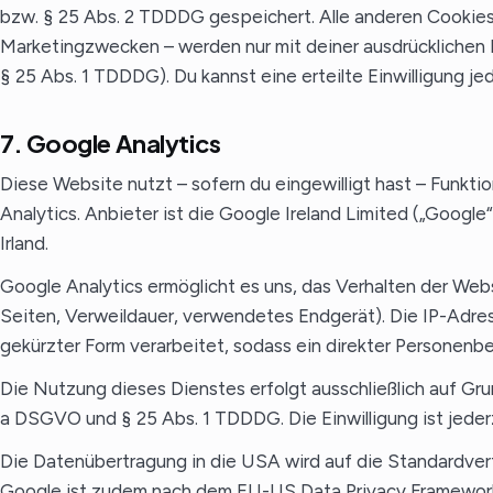
bzw. § 25 Abs. 2 TDDDG gespeichert. Alle anderen Cookies
Marketingzwecken – werden nur mit deiner ausdrücklichen Ei
§ 25 Abs. 1 TDDDG). Du kannst eine erteilte Einwilligung je
7. Google Analytics
Diese Website nutzt – sofern du eingewilligt hast – Funk
Analytics. Anbieter ist die Google Ireland Limited („Google
Irland.
Google Analytics ermöglicht es uns, das Verhalten der Webs
Seiten, Verweildauer, verwendetes Endgerät). Die IP-Adre
gekürzter Form verarbeitet, sodass ein direkter Personen
Die Nutzung dieses Dienstes erfolgt ausschließlich auf Grund
a DSGVO und § 25 Abs. 1 TDDDG. Die Einwilligung ist jederz
Die Datenübertragung in die USA wird auf die Standardver
Google ist zudem nach dem EU-US Data Privacy Framework zer