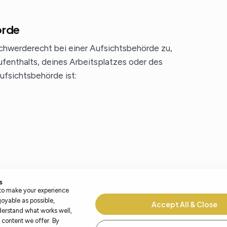
örde
chwerderecht bei einer Aufsichtsbehörde zu,
fenthalts, deines Arbeitsplatzes oder des
ufsichtsbehörde ist:
n, damit sie stets den aktuellen rechtlichen
s
stungen umzusetzen. Für deinen erneuten
to make your experience
joyable as possible,
Accept All & Close
erstand what works well,
 content we offer. By