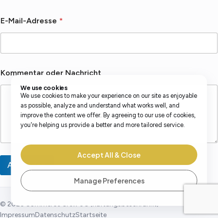
o
E-Mail-Adresse
*
d
e
r
o
d
e
Kommentar oder Nachricht
r
N
We use cookies
a
We use cookies to make your experience on our site as enjoyable
c
as possible, analyze and understand what works well, and
h
improve the content we offer. By agreeing to our use of cookies,
r
you're helping us provide a better and more tailored service.
i
c
h
Accept All & Close
t
Absenden
Manage Preferences
©
2026
Commerce Crew UG (haftungsbeschränkt)
Impressum
Datenschutz
Startseite